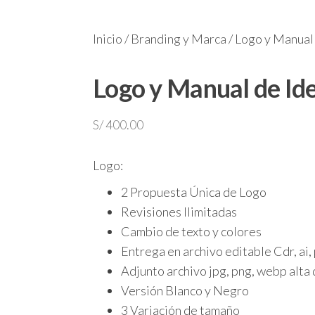
Inicio
/
Branding y Marca
/ Logo y Manual
Logo y Manual de Id
S/
400.00
Logo:
2 Propuesta Única de Logo
Revisiones Ilimitadas
Cambio de texto y colores
Entrega en archivo editable Cdr, ai,
Adjunto archivo jpg, png, webp alta 
Versión Blanco y Negro
3 Variación de tamaño