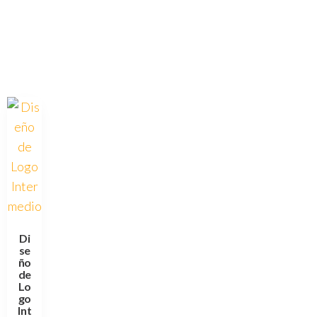
Di
se
ño
de
Lo
go
Int