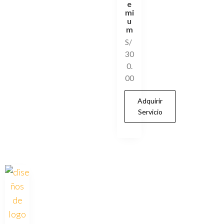
e
mi
u
m
S/
30
0.
00
Adquirir
Servicio