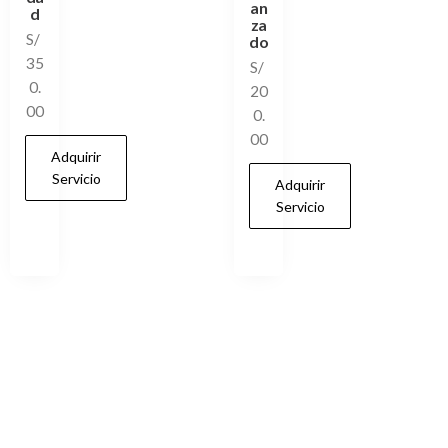
an
d
za
S/
do
35
S/
0.
20
00
0.
00
Adquirir
Servicio
Adquirir
Servicio