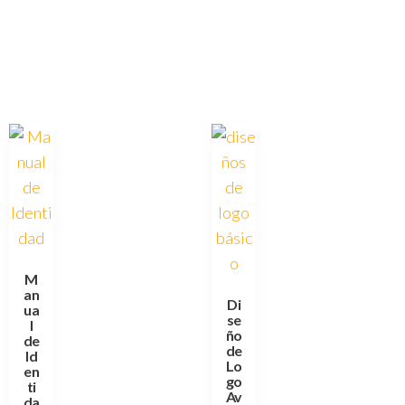
M
an
Di
ua
se
l
ño
de
de
Id
Lo
en
go
ti
Av
da