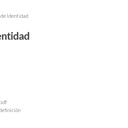
 de Identidad
entidad
 pdf
definición