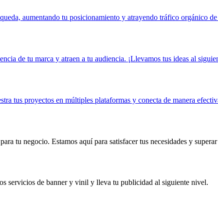
queda, aumentando tu posicionamiento y atrayendo tráfico orgánico de 
ncia de tu marca y atraen a tu audiencia. ¡Llevamos tus ideas al siguien
stra tus proyectos en múltiples plataformas y conecta de manera efectiv
ara tu negocio. Estamos aquí para satisfacer tus necesidades y superar 
s servicios de banner y vinil y lleva tu publicidad al siguiente nivel.